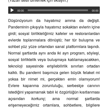
(Yazarı sesli dinlemek için tıklayın.)
00:00
00:00
Düşünüyorum da hayatımız amma da değişti.
Pandeminin çıkışıyla hayatımız sokaktan evlerin içine
girdi; sosyal birlikteliğimiz kafeler ve restoranlardan
evlerde toplanmalara dönüştü; her tür buluşma ve
sohbet yüz yüze ortamdan sanal platformlara taşındı.
Normal şartlarda aynı anda iki ayrı program, söyleşi,
sosyal birliktelik veya buluşmaya katılamayacakken,
teknoloji sayesinde erişilebilirlik sınırları ortadan
kalktı. Bu pandemi başımıza gelen büyük felaket mi
yoksa bir nimet mi, gerçekten emin olamıyorum!
Evlere kapanma zorunluluğu, serbestçe canının
istediğini yapamamak tabii ki özgürlüğün kısıtlanması
açısından
korkunç
; ama normal şartlarda
erişemeyeceğimiz ortamlara, sohbetlere, bilgilere