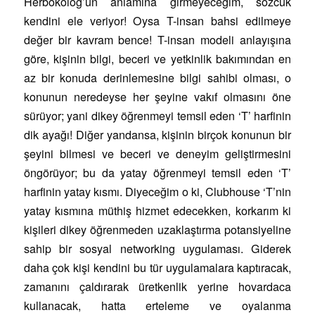
Herbokolog’un anlamına girmeyeceğim, sözcük
kendini ele veriyor! Oysa T-insan bahsi edilmeye
değer bir kavram bence! T-insan modeli anlayışına
göre, kişinin bilgi, beceri ve yetkinlik bakımından en
az bir konuda derinlemesine bilgi sahibi olması, o
konunun neredeyse her şeyine vakıf olmasını öne
sürüyor; yani dikey öğrenmeyi temsil eden ‘T’ harfinin
dik ayağı! Diğer yandansa, kişinin birçok konunun bir
şeyini bilmesi ve beceri ve deneyim geliştirmesini
öngörüyor; bu da yatay öğrenmeyi temsil eden ‘T’
harfinin yatay kısmı. Diyeceğim o ki, Clubhouse ‘T’nin
yatay kısmına müthiş hizmet edecekken, korkarım ki
kişileri dikey öğrenmeden uzaklaştırma potansiyeline
sahip bir sosyal networking uygulaması. Giderek
daha çok kişi kendini bu tür uygulamalara kaptıracak,
zamanını çaldırarak üretkenlik yerine hovardaca
kullanacak, hatta erteleme ve oyalanma