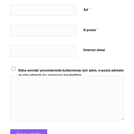
*
Ad
*
E-posta
İnternet sitesi
Daha sonraki yorumlarımda kullanılması için adım, e-posta adresim
ve site adresim bu tarayıcıya kaydedilsin.