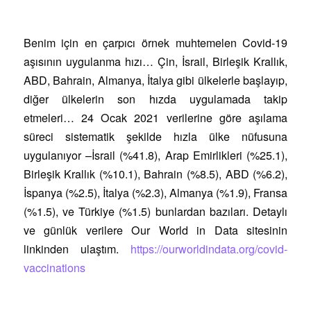
Benim için en çarpıcı örnek muhtemelen Covid-19
aşısının uygulanma hızı… Çin, İsrail, Birleşik Krallık,
ABD, Bahrain, Almanya, İtalya gibi ülkelerle başlayıp,
diğer ülkelerin son hızda uygulamada takip
etmeleri… 24 Ocak 2021 verilerine göre aşılama
süreci sistematik şekilde hızla ülke nüfusuna
uygulanıyor –İsrail (%41.8), Arap Emirlikleri (%25.1),
Birleşik Krallık (%10.1), Bahrain (%8.5), ABD (%6.2),
İspanya (%2.5), İtalya (%2.3), Almanya (%1.9), Fransa
(%1.5), ve Türkiye (%1.5) bunlardan bazıları. Detaylı
ve günlük verilere Our World in Data sitesinin
linkinden ulaştım.
https://ourworldindata.org/covid-
vaccinations