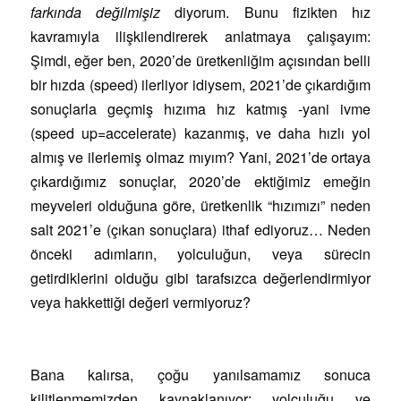
farkında değilmişiz
diyorum. Bunu fizikten hız
kavramıyla ilişkilendirerek anlatmaya çalışayım:
Şimdi, eğer ben, 2020’de üretkenliğim açısından belli
bir hızda (speed) ilerliyor idiysem, 2021’de çıkardığım
sonuçlarla geçmiş hızıma hız katmış -yani ivme
(speed up=accelerate) kazanmış, ve daha hızlı yol
almış ve ilerlemiş olmaz mıyım? Yani, 2021’de ortaya
çıkardığımız sonuçlar, 2020’de ektiğimiz emeğin
meyveleri olduğuna göre, üretkenlik “hızımızı” neden
salt 2021’e (çıkan sonuçlara) ithaf ediyoruz… Neden
önceki adımların, yolculuğun, veya sürecin
getirdiklerini olduğu gibi tarafsızca değerlendirmiyor
veya hakkettiği değeri vermiyoruz?
Bana kalırsa, çoğu yanılsamamız sonuca
kilitlenmemizden kaynaklanıyor; yolculuğu ve