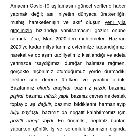
Amacım Covid-19 aşılamasını güncel verilerle haber
yapmak değil; asıl niyetim dünyaca üretkenliğin
müthiş hareketlenişin ve aktif oluşun
yeni yıla
girişimizle
hızlandığı yanılsamasını gözler önüne
sermek. Zira, Mart 2020’den muhtemelen Haziran
2020’ye kadar milyarlarımız evlerimize kapandığımız,
hareket ve dolaşım kabiliyetimiz kısıtlandığı ve adeta
yerimizde “saydığımız” durağan halimize rağmen,
gerçekte hiçbirimiz oturduğumuz yerde durmadık;
tersine son derece üretken ve yaratıcı olduk.
Bazılarımız
okudu araştırdı
, bazımız
yazdı
, bazımız
pişirdi
, bazımız
müzik yaptı
, bazımız çevresine destek
toplayıp
aş dağıttı
, bazımız bildiklerini harmanlayıp
bilgi paylaştı
, bazımız da negatif kalabilmemiz için
pozitif enerji yaydı
. En önemlisi, hepimiz bunları
yaparken günlük iş ve sorumluluklarımızın dışında