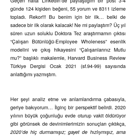
Geçen hafta LinkedIn’de paylaştığım bir post 3-4
günde 124 kişiden beğeni, 55 yorum ve 8311 izleme
topladı. Rekor!!! Bu benim için bir ilk… belki de
sadece bir ilk olarak kalacak! Ne mi paylaştım? Üç yıl
süren uzun soluklu Doktora Tez araştırmamın çıktısı
“Çalışan Bütünlüğü-Employee Wholeness” esenlik
modelini ve çıkış hikayesini “Çalışanlarınız Mutlu
mu?” başlıklı makalemle, Harvard Business Review
Türkiye Dergisi Ocak 2021 (sf.94-99) sayısında
anlattığımı yazmıştım.
Her şeyi analiz etme ve anlamlandırma çabasıyla,
geriye bakıyorum… İlginç bir perspektif belirdi. 2020
yılının büyük çoğunluğu evde oturup vakit öldürüyor
gibi görünsek de devinimlerimizin sonuçları çıktıkça,
2020’de hiç durmamışız; gayet de hızlıymışız, ama