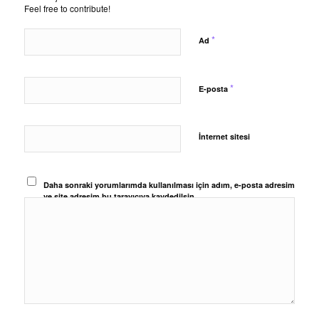
Feel free to contribute!
*
Ad
*
E-posta
İnternet sitesi
Daha sonraki yorumlarımda kullanılması için adım, e-posta adresim
ve site adresim bu tarayıcıya kaydedilsin.