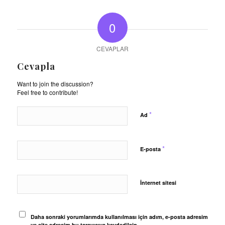
0
CEVAPLAR
Cevapla
Want to join the discussion?
Feel free to contribute!
*
Ad
*
E-posta
İnternet sitesi
Daha sonraki yorumlarımda kullanılması için adım, e-posta adresim
ve site adresim bu tarayıcıya kaydedilsin.