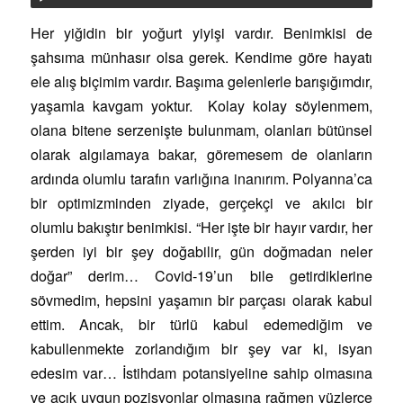
Her yiğidin bir yoğurt yiyişi vardır. Benimkisi de
şahsıma münhasır olsa gerek. Kendime göre hayatı
ele alış biçimim vardır. Başıma gelenlerle barışığımdır,
yaşamla kavgam yoktur. Kolay kolay söylenmem,
olana bitene serzenişte bulunmam, olanları bütünsel
olarak algılamaya bakar, göremesem de olanların
ardında olumlu tarafın varlığına inanırım. Polyanna’ca
bir optimizminden ziyade, gerçekçi ve akılcı bir
olumlu bakıştır benimkisi. “Her işte bir hayır vardır, her
şerden iyi bir şey doğabilir, gün doğmadan neler
doğar” derim… Covid-19’un bile getirdiklerine
sövmedim, hepsini yaşamın bir parçası olarak kabul
ettim. Ancak, bir türlü kabul edemediğim ve
kabullenmekte zorlandığım bir şey var ki, isyan
edesim var… İstihdam potansiyeline sahip olmasına
ve açık uygun pozisyonlar olmasına rağmen yüzlerce