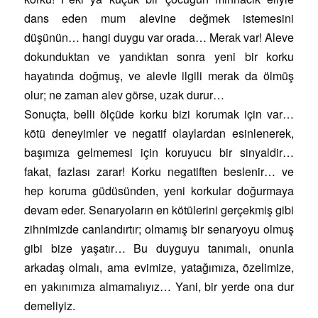
dans eden mum alevine değmek istemesini
düşünün… hangi duygu var orada… Merak var! Aleve
dokunduktan ve yandıktan sonra yeni bir korku
hayatında doğmuş, ve alevle ilgili merak da ölmüş
olur; ne zaman alev görse, uzak durur…
Sonuçta, belli ölçüde korku bizi korumak için var…
kötü deneyimler ve negatif olaylardan esinlenerek,
başımıza gelmemesi için koruyucu bir sinyaldir…
fakat, fazlası zarar! Korku negatiften beslenir… ve
hep koruma güdüsünden, yeni korkular doğurmaya
devam eder. Senaryoların en kötülerini gerçekmiş gibi
zihnimizde canlandırtır; olmamış bir senaryoyu olmuş
gibi bize yaşatır… Bu duyguyu tanımalı, onunla
arkadaş olmalı, ama evimize, yatağımıza, özelimize,
en yakınımıza almamalıyız… Yani, bir yerde ona dur
demeliyiz.