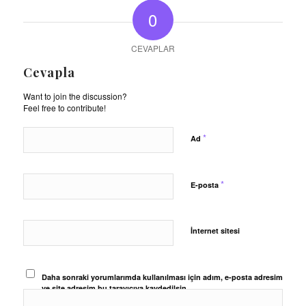
0
CEVAPLAR
Cevapla
Want to join the discussion?
Feel free to contribute!
*
Ad
*
E-posta
İnternet sitesi
Daha sonraki yorumlarımda kullanılması için adım, e-posta adresim
ve site adresim bu tarayıcıya kaydedilsin.