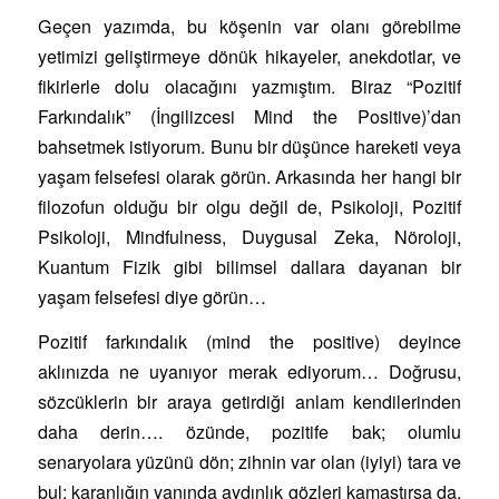
Geçen yazımda, bu köşenin var olanı görebilme
yetimizi geliştirmeye dönük hikayeler, anekdotlar, ve
fikirlerle dolu olacağını yazmıştım. Biraz “Pozitif
Farkındalık” (İngilizcesi Mind the Positive)’dan
bahsetmek istiyorum. Bunu bir düşünce hareketi veya
yaşam felsefesi olarak görün. Arkasında her hangi bir
filozofun olduğu bir olgu değil de, Psikoloji, Pozitif
Psikoloji, Mindfulness, Duygusal Zeka, Nöroloji,
Kuantum Fizik gibi bilimsel dallara dayanan bir
yaşam felsefesi diye görün…
Pozitif farkındalık (mind the positive) deyince
aklınızda ne uyanıyor merak ediyorum… Doğrusu,
sözcüklerin bir araya getirdiği anlam kendilerinden
daha derin…. özünde, pozitife bak; olumlu
senaryolara yüzünü dön; zihnin var olan (iyiyi) tara ve
bul; karanlığın yanında aydınlık gözleri kamaştırsa da,