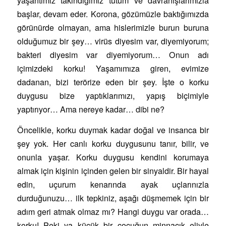
yaşantımız takındığımız tutum ve davranışlarımızla
başlar, devam eder. Korona, gözümüzle baktığımızda
görünürde olmayan, ama hislerimizle burun buruna
olduğumuz bir şey… virüs diyesim var, diyemiyorum;
bakteri diyesim var diyemiyorum… Onun adı
içimizdeki korku! Yaşamımıza giren, evimize
dadanan, bizi terörize eden bir şey. İşte o korku
duygusu bize yaptıklarımızı, yapış biçimiyle
yaptırıyor… Ama nereye kadar… dibi ne?
Öncelikle, korku duymak kadar doğal ve insanca bir
şey yok. Her canlı korku duygusunu tanır, bilir, ve
onunla yaşar. Korku duygusu kendini korumaya
almak için kişinin içinden gelen bir sinyaldir. Bir hayal
edin, uçurum kenarında ayak uçlarınızla
durduğunuzu… ilk tepkiniz, aşağı düşmemek için bir
adım geri atmak olmaz mı? Hangi duygu var orada…
korku! Peki ya küçük bir çocuğun minnacık eliyle