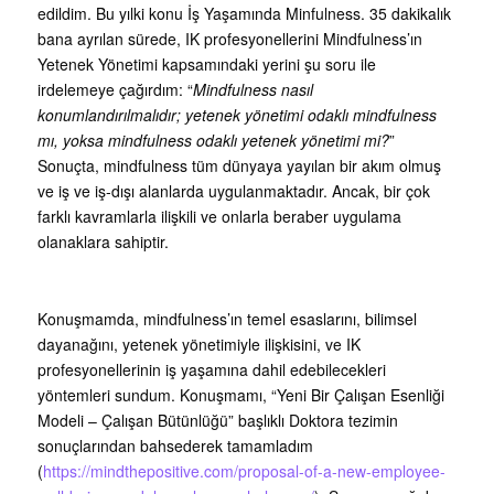
edildim. Bu yılki konu İş Yaşamında Minfulness. 35 dakikalık
bana ayrılan sürede, IK profesyonellerini Mindfulness’ın
Yetenek Yönetimi kapsamındaki yerini şu soru ile
irdelemeye çağırdım: “
Mindfulness nasıl
konumlandırılmalıdır; yetenek yönetimi odaklı mindfulness
mı, yoksa mindfulness odaklı yetenek yönetimi mi?
”
Sonuçta, mindfulness tüm dünyaya yayılan bir akım olmuş
ve iş ve iş-dışı alanlarda uygulanmaktadır. Ancak, bir çok
farklı kavramlarla ilişkili ve onlarla beraber uygulama
olanaklara sahiptir.
Konuşmamda, mindfulness’ın temel esaslarını, bilimsel
dayanağını, yetenek yönetimiyle ilişkisini, ve IK
profesyonellerinin iş yaşamına dahil edebilecekleri
yöntemleri sundum. Konuşmamı, “Yeni Bir Çalışan Esenliği
Modeli – Çalışan Bütünlüğü” başlıklı Doktora tezimin
sonuçlarından bahsederek tamamladım
(
https://mindthepositive.com/proposal-of-a-new-employee-