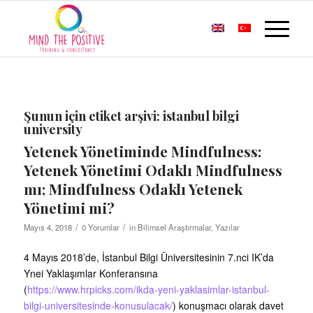
Şunun için etiket arşivi:
istanbul bilgi
university
Yetenek Yönetiminde Mindfulness:
Yetenek Yönetimi Odaklı Mindfulness
mı; Mindfulness Odaklı Yetenek
Yönetimi mi?
/
/
Mayıs 4, 2018
0 Yorumlar
in
Bilimsel Araştırmalar
,
Yazılar
4 Mayıs 2018’de, İstanbul Bilgi Üniversitesinin 7.nci IK’da
Ynei Yaklaşımlar Konferansına
(
https://www.hrpicks.com/ikda-yeni-yaklasimlar-istanbul-
bilgi-universitesinde-konusulacak/
) konuşmacı olarak davet